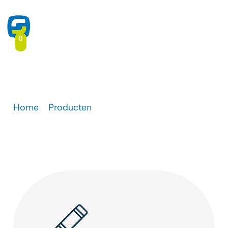
0
Schoolbord inkt
Home
-
Producten
-
Schoolbord inkt