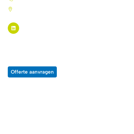
Pannekeetweg 22 - 1704 PL
Heerhugowaard
Pagina links
Alle producten
Over ons
Wensenlijst
Contact
Offerte aanvragen
Enkele voorbeelden van middelen waar
onze producten op kunnen worden toepast
Beprijzingssystemen
Bewegwijzering
Boeken
Brochures
Certificaten
Displays
Educatief materiaal
Entreebewijzen