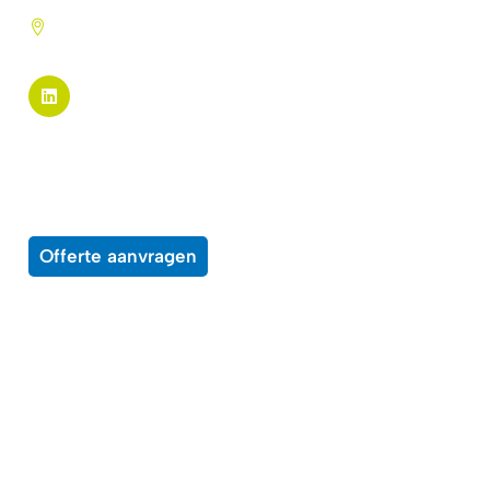
Pannekeetweg 22 - 1704 PL
Heerhugowaard
Pagina links
Alle producten
Over ons
Wensenlijst
Contact
Offerte aanvragen
Enkele voorbeelden van middelen waar
onze producten op kunnen worden toepast
Beprijzingssystemen
Bewegwijzering
Boeken
Brochures
Certificaten
Displays
Educatief materiaal
Entreebewijzen