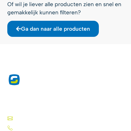
Of wil je liever alle producten zien en snel en
gemakkelijk kunnen filteren?
Ga dan naar alle producten
Exclusieve producten voor de
drukwerkprofessional sinds 1975.
Druktechnieken, lakken, inkten, folies en meer.
info@silk-screen.nl
+31 (0)72 5744224