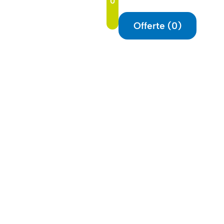
0
t
Offerte (
0
)