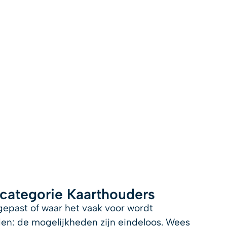
producten
toepassingen
over ons
contac
 categorie Kaarthouders
epast of waar het vaak voor wordt
lden: de mogelijkheden zijn eindeloos. Wees