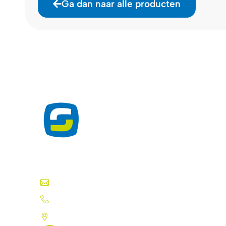
Ga dan naar alle producten
Exclusieve producten voor de drukwerkprofes
inkten, folies en meer.
info@silk-screen.nl
+31 (0)72 5744224
Pannekeetweg 22 - 1704 PL Heerhugo