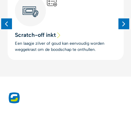
Scratch-off inkt
Een laagje zilver of goud kan eenvoudig worden
weggekrast om de boodschap te onthullen.
Exclusieve producten voor de
drukwerkprofessional sinds 1975.
Druktechnieken, lakken, inkten, folies en meer.