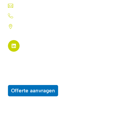
info@silk-screen.nl
+31 (0)72 5744224
Pannekeetweg 22 - 1704 PL
Heerhugowaard
Pagina links
Alle producten
Over ons
Wensenlijst
Contact
Offerte aanvragen
Enkele voorbeelden van middelen waar
onze producten op kunnen worden toepast
Beprijzingssystemen
Bewegwijzering
Boeken
Brochures
Certificaten
Displays