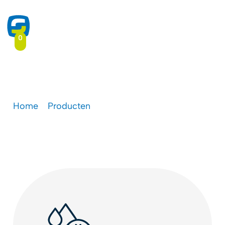
0
Koelkast inkt
Home
-
Producten
-
Koelkast inkt