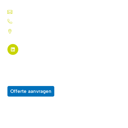
info@silk-screen.nl
+31 (0)72 5744224
Pannekeetweg 22 - 1704 PL
Heerhugowaard
Pagina links
Alle producten
Over ons
Wensenlijst
Contact
Offerte aanvragen
Enkele voorbeelden van middelen waar
onze producten op kunnen worden toepast
Beprijzingssystemen
Bewegwijzering