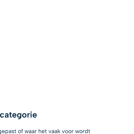
producten
toepassingen
over ons
contac
appen
odschappen
 categorie
epast of waar het vaak voor wordt