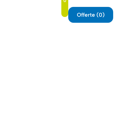
0
t
Offerte (
0
)