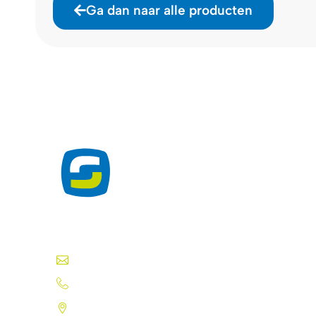
Ga dan naar alle producten
Exclusieve producten voor de drukwerkprofes
inkten, folies en meer.
info@silk-screen.nl
+31 (0)72 5744224
Pannekeetweg 22 - 1704 PL Heerhugo