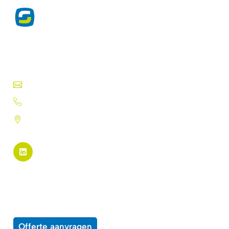
Exclusieve producten voor de
drukwerkprofessional sinds 1975.
Druktechnieken, lakken, inkten, folies en meer.
info@silk-screen.nl
+31 (0)72 5744224
Pannekeetweg 22 - 1704 PL
Heerhugowaard
Pagina links
Alle producten
Over ons
Wensenlijst
Contact
Offerte aanvragen