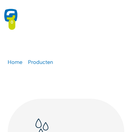
0
Wet & View inkt
Home
-
Producten
-
Wet & View inkt