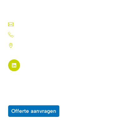
drukwerkprofessional sinds 1975.
Druktechnieken, lakken, inkten, folies en meer.
info@silk-screen.nl
+31 (0)72 5744224
Pannekeetweg 22 - 1704 PL
Heerhugowaard
Pagina links
Alle producten
Over ons
Wensenlijst
Contact
Offerte aanvragen
Enkele voorbeelden van middelen waar
onze producten op kunnen worden toepast
Beprijzingssystemen
Bewegwijzering