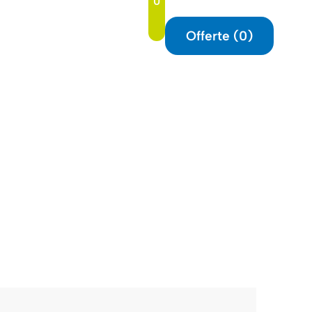
0
t
Offerte (
0
)