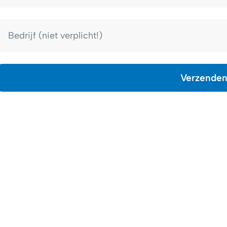
Verzende
lternative:
Enkele v
producte
Beprijzin
sional sinds 1975. Druktechnieken, lakken,