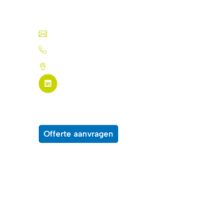
inkten, folies en meer.
info@silk-screen.nl
+31 (0)72 5744224
Pannekeetweg 22 - 1704 PL Heerhugo
Pagina links
Alle producten
Over ons
Wensenlijst
Con
Offerte aanvragen
©2026 Silkscreen – website gemaakt door
impressi