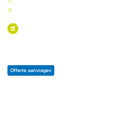
+31 (0)72 5744224
Pannekeetweg 22 - 1704 PL
Heerhugowaard
Pagina links
Alle producten
Over ons
Wensenlijst
Contact
Offerte aanvragen
Enkele voorbeelden van middelen waar
onze producten op kunnen worden toepast
Beprijzingssystemen
Bewegwijzering
Boeken
Brochures
Certificaten
Displays
Educatief materiaal
Entreebewijzen