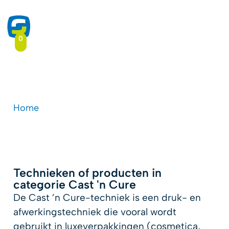
0
Cast 'n Cure
Home
-
Type toepassing
-
Cast 'n Cure
Technieken of producten in
categorie Cast 'n Cure
De Cast ’n Cure-techniek is een druk- en
afwerkingstechniek die vooral wordt
gebruikt in luxeverpakkingen (cosmetica,