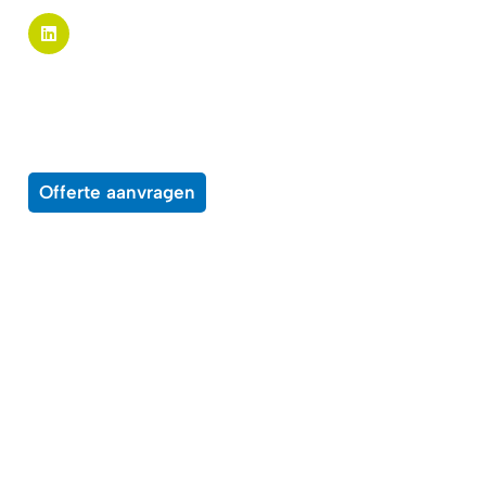
Pagina links
Alle producten
Over ons
Wensenlijst
Contact
Offerte aanvragen
Enkele voorbeelden van middelen waar
onze producten op kunnen worden toepast
Beprijzingssystemen
Bewegwijzering
Boeken
Brochures
Certificaten
Displays
Educatief materiaal
Entreebewijzen
Etiketten
Evenementen
Flyers, folders