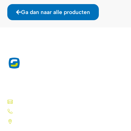
Ga dan naar alle producten
Exclusieve producten voor de
drukwerkprofessional sinds 1975.
Druktechnieken, lakken, inkten, folies en meer.
info@silk-screen.nl
+31 (0)72 5744224
Pannekeetweg 22 - 1704 PL
Heerhugowaard