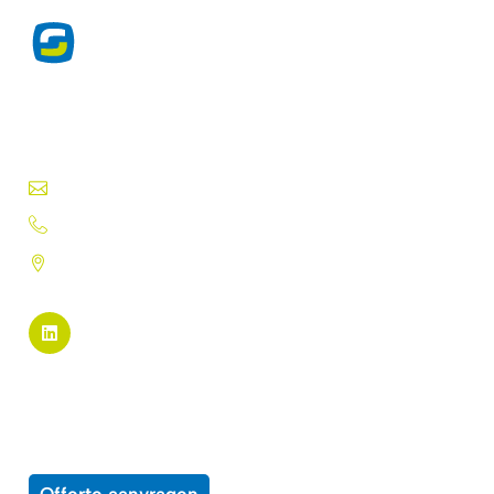
Exclusieve producten voor de
drukwerkprofessional sinds 1975.
Druktechnieken, lakken, inkten, folies en meer.
info@silk-screen.nl
+31 (0)72 5744224
Pannekeetweg 22 - 1704 PL
Heerhugowaard
Pagina links
Alle producten
Over ons
Wensenlijst
Contact