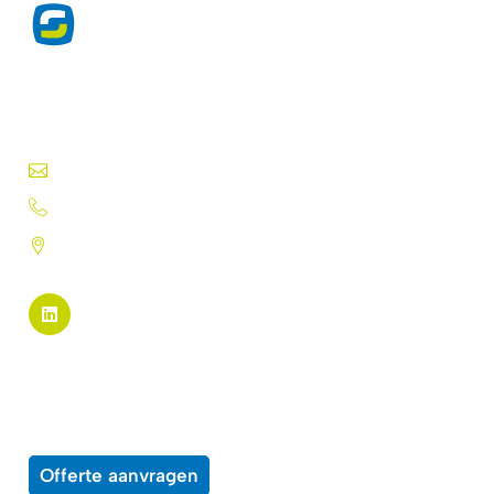
Exclusieve producten voor de
drukwerkprofessional sinds 1975.
Druktechnieken, lakken, inkten, folies en meer.
info@silk-screen.nl
+31 (0)72 5744224
Pannekeetweg 22 - 1704 PL
Heerhugowaard
Pagina links
Alle producten
Over ons
Wensenlijst
Contact
Offerte aanvragen