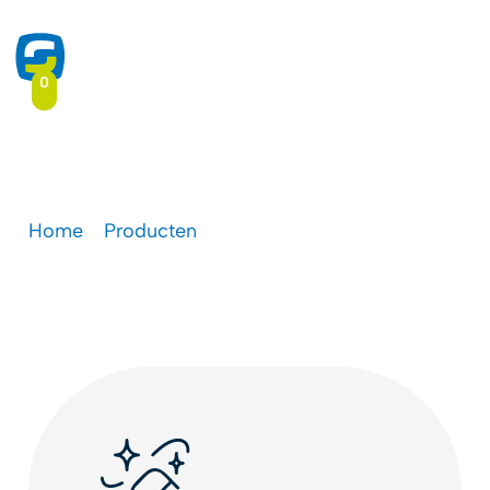
0
Dry marker / wipe-out lak
Home
-
Producten
-
Dry marker / wipe-out lak