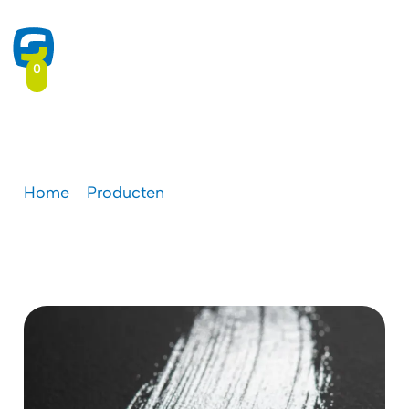
0
Metallic inkt
Home
-
Producten
-
Metallic inkt