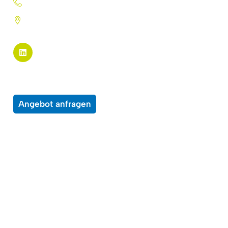
+31 (0)72 5744224
Pannekeetweg 22 - 1704 PL
Heerhugowaard
Seite links
Alle Produkte
Über uns
Wunschliste
Kontakt
Angebot anfragen
Einige Beispiele für Materialien, auf die
unsere Produkte angewendet werden
können
Preissysteme
Wegweiser
Bücher
Broschüren
Zertifikate
Anzeigen
Lehrmaterial
Eintrittskarten
Etiketten